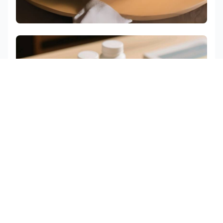
糖果
制药/片剂